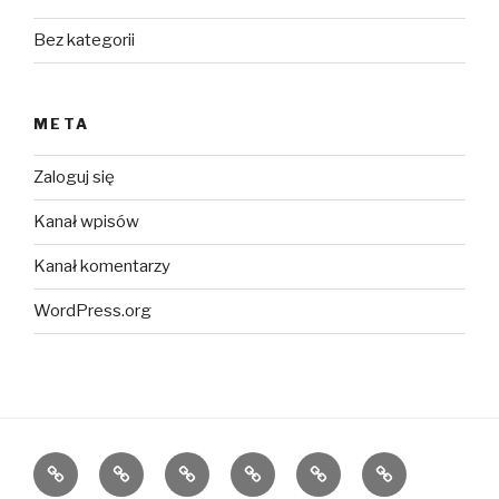
Bez kategorii
META
Zaloguj się
Kanał wpisów
Kanał komentarzy
WordPress.org
magia
kaszmir
moda
wełna
alpaka
alpaca
kaszmiru
merino