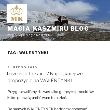
Przejdź
do
treści
MAGIA-KASZMIRU BLOG
blog sklepu Magia Kaszmiru
TAG:
WALENTYNKI
OPUBLIKOWANE
5 LUTEGO 2019
W
Love is in the air…? Najpiękniejsze
propozycje na WALENTYNKI
Przygotowaliśmy dla was kilka gorących produktów,
które pozwolą umilić wam ten dzień.
Do samych WALENTYNEK będziemy dodawać