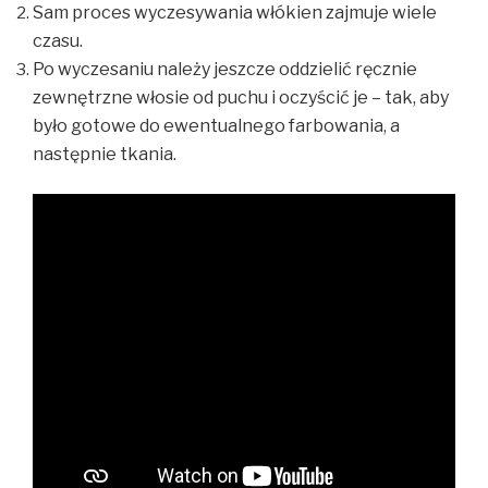
Sam proces wyczesywania włókien zajmuje wiele
czasu.
Po wyczesaniu należy jeszcze oddzielić ręcznie
zewnętrzne włosie od puchu i oczyścić je – tak, aby
było gotowe do ewentualnego farbowania, a
następnie tkania.