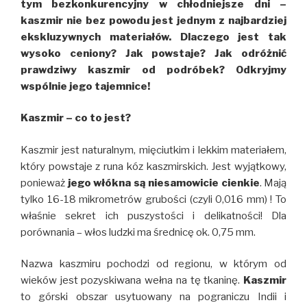
tym bezkonkurencyjny w chłodniejsze dni –
kaszmir nie bez powodu jest jednym z najbardziej
ekskluzywnych materiałów. Dlaczego jest tak
wysoko ceniony? Jak powstaje? Jak odróżnić
prawdziwy kaszmir od podróbek? Odkryjmy
wspólnie jego tajemnice!
Kaszmir – co to jest?
Kaszmir jest naturalnym, mięciutkim i lekkim materiałem,
który powstaje z runa kóz kaszmirskich. Jest wyjątkowy,
ponieważ
jego włókna są niesamowicie cienkie
. Mają
tylko 16-18 mikrometrów grubości (czyli 0,016 mm) ! To
właśnie sekret ich puszystości i delikatności! Dla
porównania – włos ludzki ma średnicę ok. 0,75 mm.
Nazwa kaszmiru pochodzi od regionu, w którym od
wieków jest pozyskiwana wełna na tę tkaninę.
Kaszmir
to górski obszar usytuowany na pograniczu Indii i