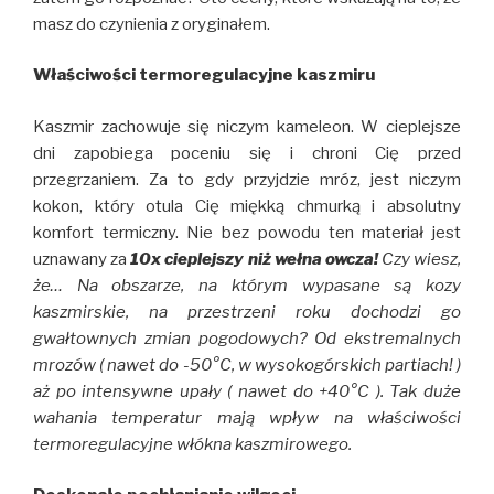
masz do czynienia z oryginałem.
Właściwości termoregulacyjne kaszmiru
Kaszmir zachowuje się niczym kameleon. W cieplejsze
dni zapobiega poceniu się i chroni Cię przed
przegrzaniem. Za to gdy przyjdzie mróz, jest niczym
kokon, który otula Cię miękką chmurką i absolutny
komfort termiczny. Nie bez powodu ten materiał jest
uznawany za
10x cieplejszy niż wełna owcza!
Czy wiesz,
że… Na obszarze, na którym wypasane są kozy
kaszmirskie, na przestrzeni roku dochodzi go
gwałtownych zmian pogodowych? Od ekstremalnych
mrozów ( nawet do -50°C, w wysokogórskich partiach! )
aż po intensywne upały ( nawet do +40°C ). Tak duże
wahania temperatur mają wpływ na właściwości
termoregulacyjne włókna kaszmirowego.