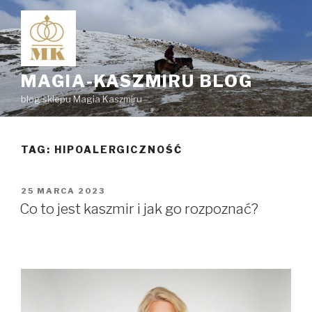
Przejdź
do
treści
MAGIA-KASZMIRU BLOG
blog sklepu Magia Kaszmiru
TAG:
HIPOALERGICZNOŚĆ
OPUBLIKOWANE
25 MARCA 2023
W
Co to jest kaszmir i jak go rozpoznać?