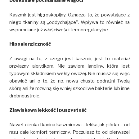
Doskonałe pochłanianie wilgoci
Kaszmir jest higroskopijny. Oznacza to, że powstające z
niego tkaniny są „oddychające”. Wpływa to również na
wspomniane już właściwości termoregulacyjne.
Hipoalergiczność
Z uwagi na to, z czego jest kaszmir, jest to materiał
przyjazny alergikom. Nie zawiera lanoliny, która jest
typowym składnikiem wełny owczej. Nie musisz się więc
obawiać ani o to, że np. nowa chusta podrażni Twoją
skórę ani że rozwiną się w niej szkodliwe bakterie lub inne
drobnoustroje.
Zjawiskowa lekkość i puszystość
Nawet cienka tkanina kaszmirowa – lekka jak piórko – od
razu daje komfort termiczny. Poczujesz to od pierwszej