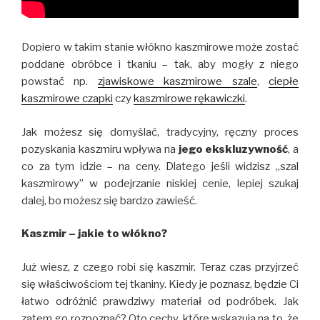
Dopiero w takim stanie włókno kaszmirowe może zostać
poddane obróbce i tkaniu – tak, aby mogły z niego
powstać np.
zjawiskowe kaszmirowe szale
,
ciepłe
kaszmirowe czapki
czy
kaszmirowe rękawiczki
.
Jak możesz się domyślać, tradycyjny, ręczny proces
pozyskania kaszmiru wpływa na
jego ekskluzywność
, a
co za tym idzie – na ceny. Dlatego jeśli widzisz „szal
kaszmirowy” w podejrzanie niskiej cenie, lepiej szukaj
dalej, bo możesz się bardzo zawieść.
Kaszmir – jakie to włókno?
Już wiesz, z czego robi się kaszmir. Teraz czas przyjrzeć
się właściwościom tej tkaniny. Kiedy je poznasz, będzie Ci
łatwo odróżnić prawdziwy materiał od podróbek. Jak
zatem go rozpoznać? Oto cechy, które wskazują na to, że