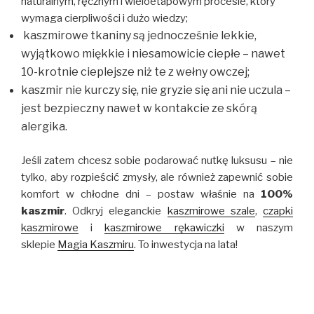
naturalnym, ręcznym i wieloetapowym procesie, który
wymaga cierpliwości i dużo wiedzy;
kaszmirowe tkaniny są jednocześnie lekkie,
wyjątkowo miękkie i niesamowicie ciepłe – nawet
10-krotnie cieplejsze niż te z wełny owczej;
kaszmir nie kurczy się, nie gryzie się ani nie uczula –
jest bezpieczny nawet w kontakcie ze skórą
alergika.
Jeśli zatem chcesz sobie podarować nutkę luksusu – nie
tylko, aby rozpieścić zmysły, ale również zapewnić sobie
komfort w chłodne dni – postaw właśnie na
100%
kaszmir
. Odkryj eleganckie
kaszmirowe szale
,
czapki
kaszmirowe
i
kaszmirowe rękawiczki
w naszym
sklepie
Magia Kaszmiru
. To inwestycja na lata!