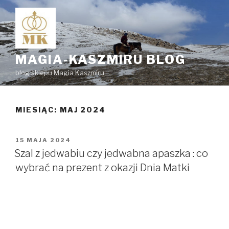
Przejdź
do
treści
MAGIA-KASZMIRU BLOG
blog sklepu Magia Kaszmiru
MIESIĄC:
MAJ 2024
OPUBLIKOWANE
15 MAJA 2024
W
Szal z jedwabiu czy jedwabna apaszka : co
wybrać na prezent z okazji Dnia Matki