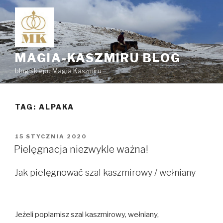
Przejdź
do
treści
MAGIA-KASZMIRU BLOG
blog sklepu Magia Kaszmiru
TAG:
ALPAKA
OPUBLIKOWANE
15 STYCZNIA 2020
W
Pielęgnacja niezwykle ważna!
Jak pielęgnować szal kaszmirowy / wełniany
Jeżeli poplamisz szal kaszmirowy, wełniany,