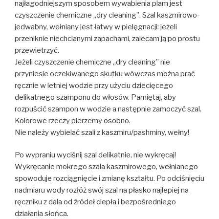
najłagodniejszym sposobem wywabienia plam jest
czyszczenie chemiczne „dry cleaning”. Szal kaszmirowo-
jedwabny, wełniany jest łatwy w pielęgnacji: jeżeli
przeniknie niechcianymi zapachami, zalecam ją po prostu
przewietrzyć.
Jeżeli czyszczenie chemiczne „dry cleaning” nie
przyniesie oczekiwanego skutku wówczas można prać
ręcznie w letniej wodzie przy użyciu dziecięcego
delikatnego szamponu do włosów. Pamiętaj, aby
rozpuścić szampon w wodzie a następnie zamoczyć szal.
Kolorowe rzeczy pierzemy osobno.
Nie należy wybielać szali z kaszmiru/pashminy, wełny!
Po wypraniu wyciśnij szal delikatnie, nie wykręcaj!
Wykręcanie mokrego szala kaszmirowego, wełnianego
spowoduje rozciągnięcie i zmianę kształtu. Po odciśnięciu
nadmiaru wody rozłóż swój szal na płasko najlepiej na
ręczniku z dala od źródeł ciepła i bezpośredniego
działania słońca.