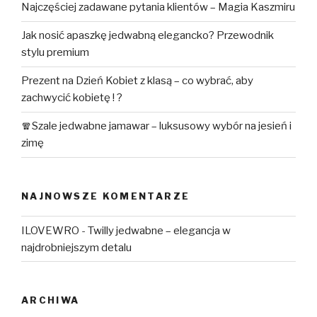
Najczęściej zadawane pytania klientów – Magia Kaszmiru
Jak nosić apaszkę jedwabną elegancko? Przewodnik
stylu premium
Prezent na Dzień Kobiet z klasą – co wybrać, aby
zachwycić kobietę ! ?
🧣Szale jedwabne jamawar – luksusowy wybór na jesień i
zimę
NAJNOWSZE KOMENTARZE
ILOVEWRO
-
Twilly jedwabne – elegancja w
najdrobniejszym detalu
ARCHIWA