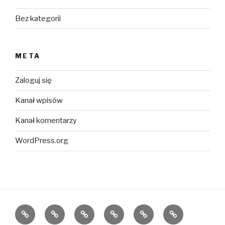
Bez kategorii
META
Zaloguj się
Kanał wpisów
Kanał komentarzy
WordPress.org
magia
kaszmir
moda
wełna
alpaka
alpaca
kaszmiru
merino