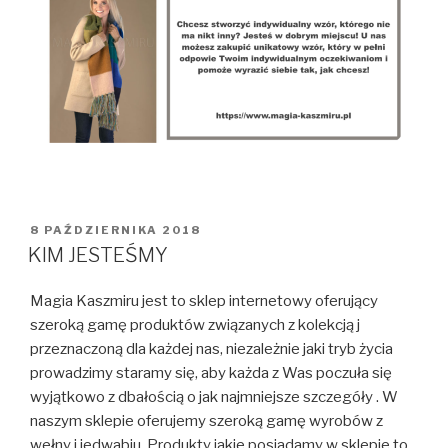
OPUBLIKOWANE
8 PAŹDZIERNIKA 2018
W
KIM JESTEŚMY
Magia Kaszmiru jest to sklep internetowy oferujący
szeroką gamę produktów związanych z kolekcją j
przeznaczoną dla każdej nas, niezależnie jaki tryb życia
prowadzimy staramy się, aby każda z Was poczuła się
wyjątkowo z dbałością o jak najmniejsze szczegóły . W
naszym sklepie oferujemy szeroką gamę wyrobów z
wełny i jedwabiu. Produkty jakie posiadamy w sklepie to